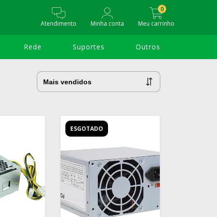
0
Atendimento
Minha conta
Meu carrinho
Rede
Suportes
Outros
ESGOTADO