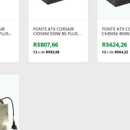
IR
FONTE ATX CORSAIR
FONTE ATX C
PLUS
CX550M 550W 80 PLUS
CX450M 450W
ODULAR
BRONZE SEMI MODULAR
BRONZE SEM
R$807,66
R$624,26
12
x de
R$83,08
12
x de
R$64,22