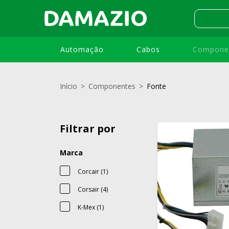
Automação
Cabos
Compone
Início
>
Componentes
>
Fonte
Filtrar por
Marca
Corcair (1)
Corsair (4)
K-Mex (1)