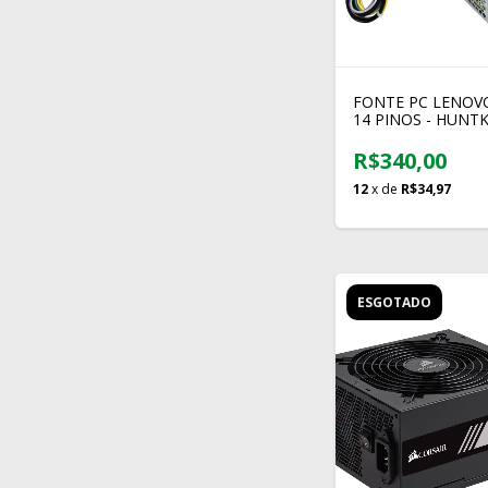
FONTE PC LENOV
14 PINOS - HUNT
HK280-23FP 180W 
R$340,00
12
x de
R$34,97
ESGOTADO