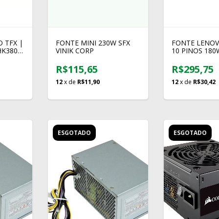
 TFX |
FONTE MINI 230W SFX
FONTE LENOV
HK380-
VINIK CORP
10 PINOS 180
 /
72PP
R$115,65
R$295,75
12
x de
R$11,90
12
x de
R$30,42
ESGOTADO
ESGOTADO