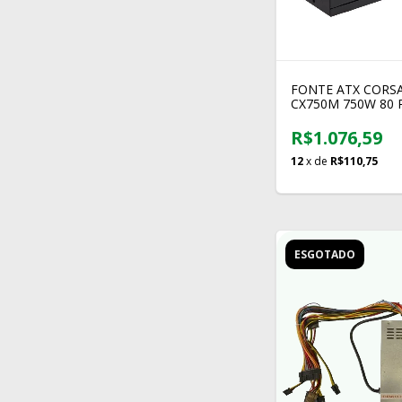
FONTE ATX CORSA
CX750M 750W 80 
BRONZE SEMI M
R$1.076,59
12
x de
R$110,75
ESGOTADO