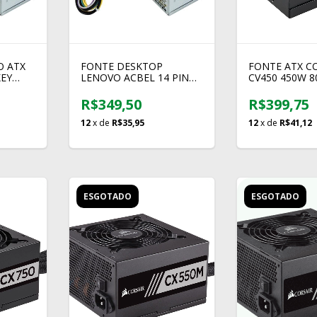
O ATX
FONTE DESKTOP
FONTE ATX C
KEY
LENOVO ACBEL 14 PINOS
CV450 450W 8
- 200V
PCB038 180W
BRONZE
R$349,50
R$399,75
12
x de
R$35,95
12
x de
R$41,12
ESGOTADO
ESGOTADO