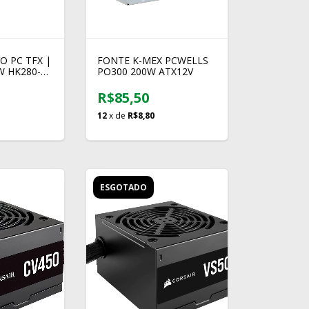
O PC TFX |
FONTE K-MEX PCWELLS
W HK280-
PO300 200W ATX12V
R$85,50
12
x de
R$8,80
ESGOTADO