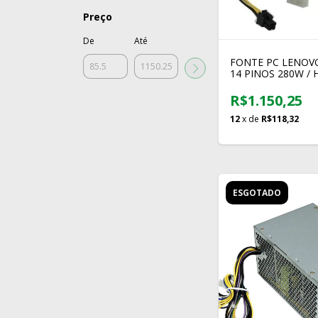
Preço
De
Até
FONTE PC LENOVO
14 PINOS 280W / 
16FP / HK280-23PP
Lenovo 530
R$1.150,25
12
x de
R$118,32
ESGOTADO