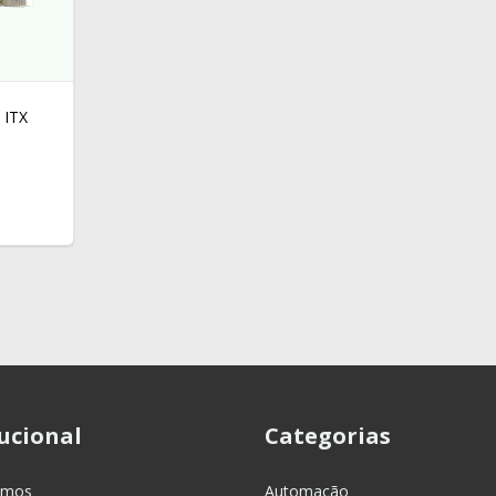
 ITX
tucional
Categorias
omos
Automação