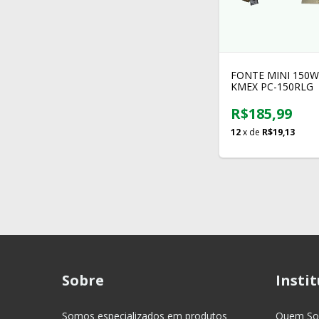
FONTE MINI 150W
KMEX PC-150RLG
R$185,99
12
x de
R$19,13
Sobre
Insti
Somos especializados em produtos
Quem S