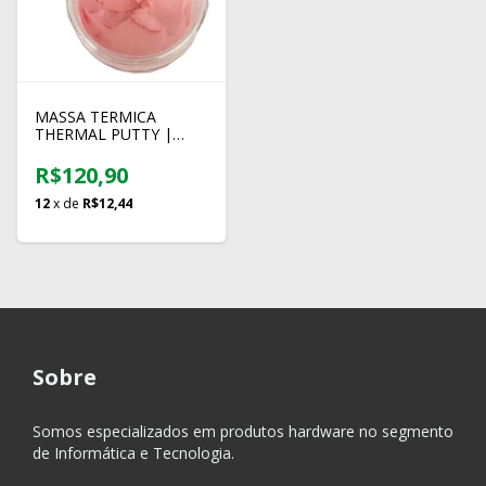
MASSA TERMICA
THERMAL PUTTY |
UPSIREN | 10 GRAMAS
| 12.8W/m-K
R$120,90
12
x de
R$12,44
Sobre
Somos especializados em produtos hardware no segmento
de Informática e Tecnologia.