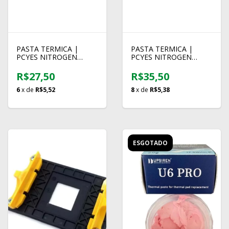
PASTA TERMICA |
PASTA TERMICA |
PCYES NITROGEN
PCYES NITROGEN
BASIC | 1,5 GRAMAS
BASIC | 4 GRAMAS
5,5W/m-K
5.5W/m-k
R$27,50
R$35,50
6
x de
R$5,52
8
x de
R$5,38
ESGOTADO