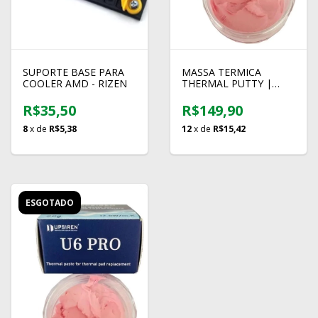
SUPORTE BASE PARA
MASSA TERMICA
COOLER AMD - RIZEN
THERMAL PUTTY |
UPSIREN | 20 GRAMAS
| 12.8W/m-K
R$35,50
R$149,90
8
x de
R$5,38
12
x de
R$15,42
ESGOTADO