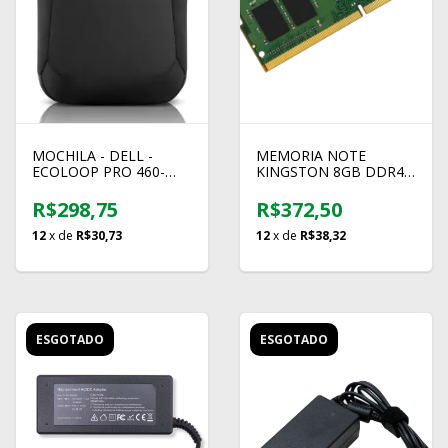
MOCHILA - DELL -
MEMORIA NOTE
ECOLOOP PRO 460-
KINGSTON 8GB DDR4
BDLK - CP5723
2666 KCP426SS6/8
R$298,75
R$372,50
12
x de
R$30,73
12
x de
R$38,32
ESGOTADO
ESGOTADO