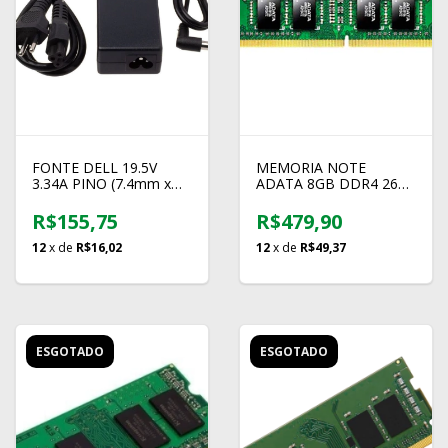
FONTE DELL 19.5V
MEMORIA NOTE
3.34A PINO (7.4mm x
ADATA 8GB DDR4 2666
5mm)
AD4S266688G19-SGN
R$155,75
R$479,90
12
x de
R$16,02
12
x de
R$49,37
ESGOTADO
ESGOTADO