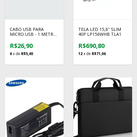
CABO USB PARA
TELA LED 15,6" SLIM
MICRO USB - 1 METRO
40P LP156WHB TLA1
- TURBO V8 - 35W
R$26,90
R$690,80
6
x de
R$5,40
12
x de
R$71,06