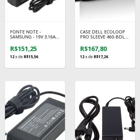
FONTE NOTE -
CASE DELL ECOLOOP
SAMSUNG - 19V 3.16A
PRO SLEEVE 460-BDLL
(5.5mm x 3mm) PINO
14"
R$151,25
R$167,80
12
x de
R$15,56
12
x de
R$17,26