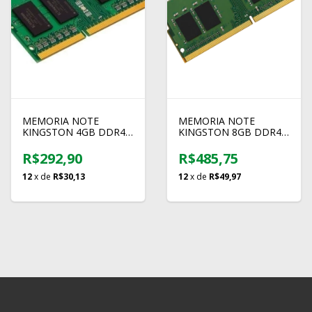
MEMORIA NOTE
MEMORIA NOTE
KINGSTON 4GB DDR4
KINGSTON 8GB DDR4
2666 KCP426SS6/4
2400 KCP424SS8/8
R$292,90
R$485,75
12
x de
R$30,13
12
x de
R$49,97