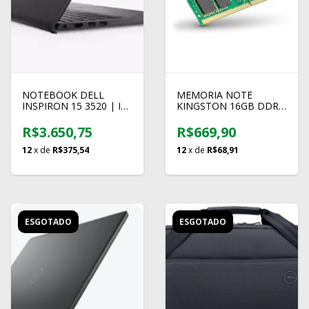
NOTEBOOK DELL
MEMORIA NOTE
INSPIRON 15 3520 | I3-
KINGSTON 16GB DDR4
1215U | 8GB | SSD
3200 KCP432SS8/16
256GB | WIN 11
R$3.650,75
R$669,90
12
x de
R$375,54
12
x de
R$68,91
ESGOTADO
ESGOTADO