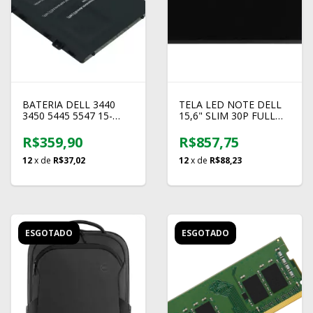
BATERIA DELL 3440
TELA LED NOTE DELL
3450 5445 5547 15-
15,6" SLIM 30P FULL
5000 N5 BB11-DE111
HD - NV156FHM-N4T
R$359,90
R$857,75
12
x de
R$37,02
12
x de
R$88,23
ESGOTADO
ESGOTADO