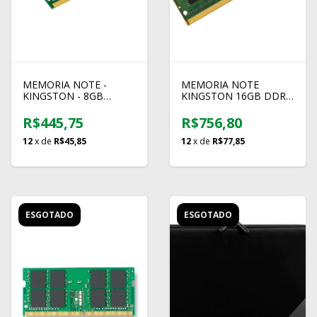
MEMORIA NOTE -
MEMORIA NOTE
KINGSTON - 8GB
KINGSTON 16GB DDR4
DDR3L 1600
2666 KCP426SD8/16
KVR16LS11/8
R$445,75
R$756,80
12
x de
R$45,85
12
x de
R$77,85
ESGOTADO
ESGOTADO