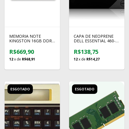
MEMORIA NOTE
CAPA DE NEOPRENE
KINGSTON 16GB DDR4
DELL ESSENTIAL 460-
3200 KCP432SS8/16
BCRG 15,6"
R$669,90
R$138,75
12
x de
R$68,91
12
x de
R$14,27
ESGOTADO
ESGOTADO