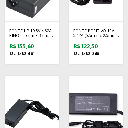
FONTE HP 19.5V 4.62A
FONTE POSITIVO 19V
PINO (4.5mm x 3mm)
3.42A (5.5mm x 2.5mm)
FT113
FT036
R$155,60
R$122,50
12
x de
R$16,01
12
x de
R$12,60