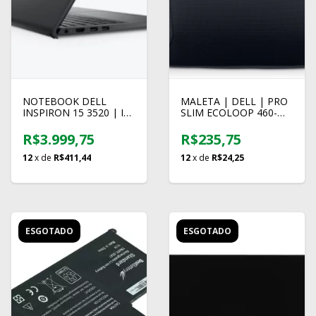
NOTEBOOK DELL
MALETA | DELL | PRO
INSPIRON 15 3520 | I3-
SLIM ECOLOOP 460-
1215U | 16GB | SSD
BDRL | 15"
500GB | WIN 11
R$3.999,75
R$235,75
12
x de
R$411,44
12
x de
R$24,25
ESGOTADO
ESGOTADO