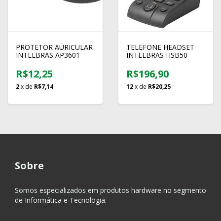
PROTETOR AURICULAR
TELEFONE HEADSET
INTELBRAS AP3601
INTELBRAS HSB50
R$12,25
R$196,90
2
x de
R$7,14
12
x de
R$20,25
Sobre
Somos especializados em produtos hardware no segmento
de Informática e Tecnologia.