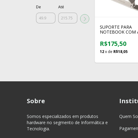
De
Até
SUPORTE PARA
NOTEBOOK COM 
DE ALTURA TARG
AWE810GL
R$175,50
12
x de
R$18,05
Sobre
Insti
Somos especializados em produtos
Quem S
hardware no segmento de Informática e
Pagament
Tecnologia.