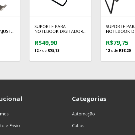
SUPORTE PARA
SUPORTE PAR
AJUSTE
NOTEBOOK DIGITADOR
NOTEBOOK D
US
SN-1266 COM AJUSTE
SN-1263 COM 
R$49,90
R$79,75
12
x de
R$5,13
12
x de
R$8,20
tucional
Categorias
omos
Automação
o e Envio
Cabos