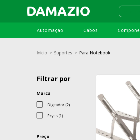
Automação
Cabos
Compone
Início
>
Suportes
>
Para Notebook
Filtrar por
Marca
Digitador (2)
Pcyes (1)
Preço