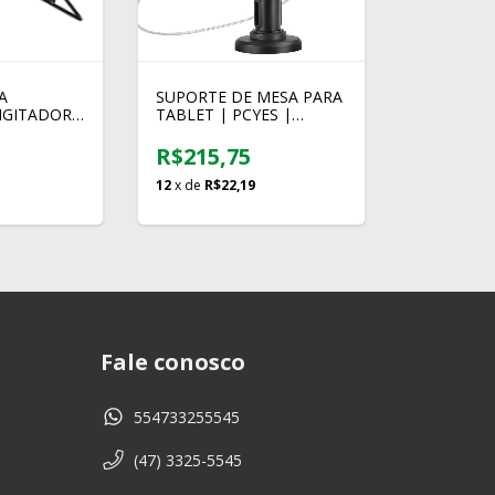
A
SUPORTE DE MESA PARA
IGITADOR
TABLET | PCYES |
AJUSTE
PLMSA01A
R$215,75
12
x de
R$22,19
Fale conosco
554733255545
(47) 3325-5545